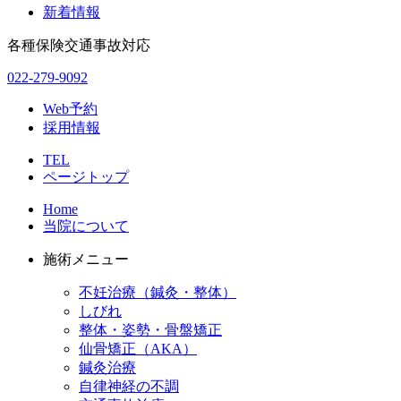
新着情報
各種保険交通事故対応
022-279-9092
Web予約
採用情報
TEL
ページトップ
Home
当院について
施術メニュー
不妊治療（鍼灸・整体）
しびれ
整体・姿勢・骨盤矯正
仙骨矯正（AKA）
鍼灸治療
自律神経の不調