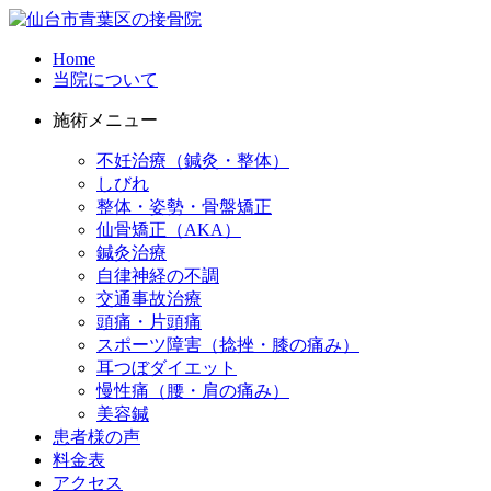
Home
当院について
施術メニュー
不妊治療（鍼灸・整体）
しびれ
整体・姿勢・骨盤矯正
仙骨矯正（AKA）
鍼灸治療
自律神経の不調
交通事故治療
頭痛・片頭痛
スポーツ障害（捻挫・膝の痛み）
耳つぼダイエット
慢性痛（腰・肩の痛み）
美容鍼
患者様の声
料金表
アクセス