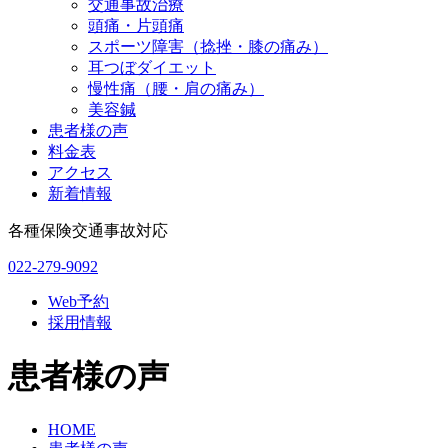
交通事故治療
頭痛・片頭痛
スポーツ障害（捻挫・膝の痛み）
耳つぼダイエット
慢性痛（腰・肩の痛み）
美容鍼
患者様の声
料金表
アクセス
新着情報
各種保険交通事故対応
022-279-9092
Web予約
採用情報
患者様の声
HOME