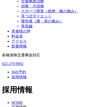
交通事故治療
頭痛・片頭痛
スポーツ障害（捻挫・膝の痛み）
耳つぼダイエット
慢性痛（腰・肩の痛み）
美容鍼
患者様の声
料金表
アクセス
新着情報
各種保険交通事故対応
022-279-9092
Web予約
採用情報
採用情報
HOME