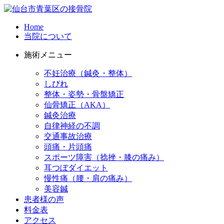
Home
当院について
施術メニュー
不妊治療（鍼灸・整体）
しびれ
整体・姿勢・骨盤矯正
仙骨矯正（AKA）
鍼灸治療
自律神経の不調
交通事故治療
頭痛・片頭痛
スポーツ障害（捻挫・膝の痛み）
耳つぼダイエット
慢性痛（腰・肩の痛み）
美容鍼
患者様の声
料金表
アクセス