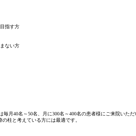
目指す方
まない方
毎月40名～50名、月に300名～400名の患者様にご来院い
療の柱と考えている方には最適です。