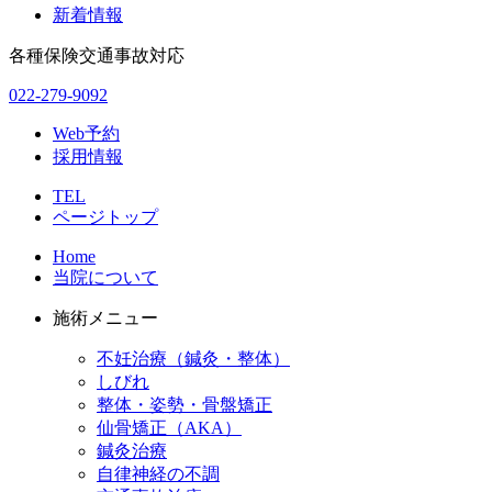
新着情報
各種保険交通事故対応
022-279-9092
Web予約
採用情報
TEL
ページトップ
Home
当院について
施術メニュー
不妊治療（鍼灸・整体）
しびれ
整体・姿勢・骨盤矯正
仙骨矯正（AKA）
鍼灸治療
自律神経の不調