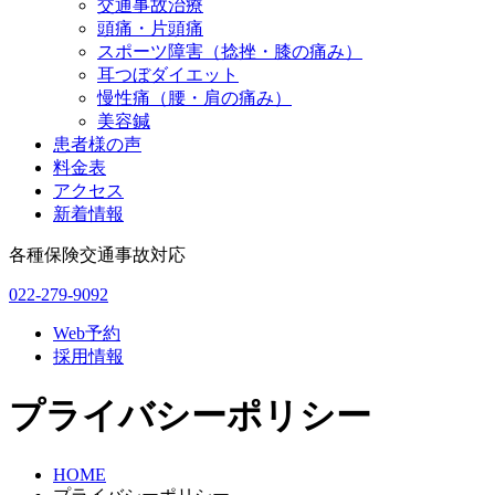
交通事故治療
頭痛・片頭痛
スポーツ障害（捻挫・膝の痛み）
耳つぼダイエット
慢性痛（腰・肩の痛み）
美容鍼
患者様の声
料金表
アクセス
新着情報
各種保険交通事故対応
022-279-9092
Web予約
採用情報
プライバシーポリシー
HOME