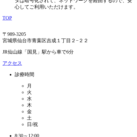
タは暗号化されて、ネットワークを経由するので、安
心してご利用いただけます。
TOP
〒989-3205
宮城県仙台市青葉区吉成１丁目２−２２
JR仙山線「国見」駅から車で6分
アクセス
診療時間
月
火
水
木
金
土
日/祝
8:30～12:00