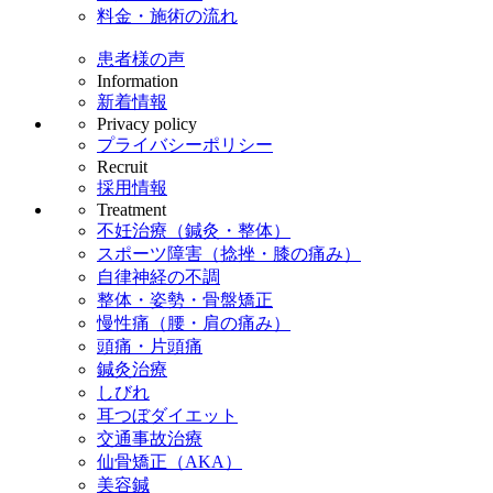
料金・施術の流れ
患者様の声
Information
新着情報
Privacy policy
プライバシーポリシー
Recruit
採用情報
Treatment
不妊治療（鍼灸・整体）
スポーツ障害（捻挫・膝の痛み）
自律神経の不調
整体・姿勢・骨盤矯正
慢性痛（腰・肩の痛み）
頭痛・片頭痛
鍼灸治療
しびれ
耳つぼダイエット
交通事故治療
仙骨矯正（AKA）
美容鍼