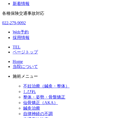
新着情報
各種保険交通事故対応
022-279-9092
Web予約
採用情報
TEL
ページトップ
Home
当院について
施術メニュー
不妊治療（鍼灸・整体）
しびれ
整体・姿勢・骨盤矯正
仙骨矯正（AKA）
鍼灸治療
自律神経の不調