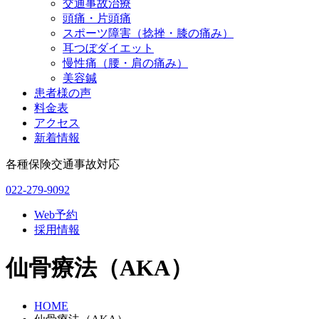
交通事故治療
頭痛・片頭痛
スポーツ障害（捻挫・膝の痛み）
耳つぼダイエット
慢性痛（腰・肩の痛み）
美容鍼
患者様の声
料金表
アクセス
新着情報
各種保険交通事故対応
022-279-9092
Web予約
採用情報
仙骨療法（AKA）
HOME