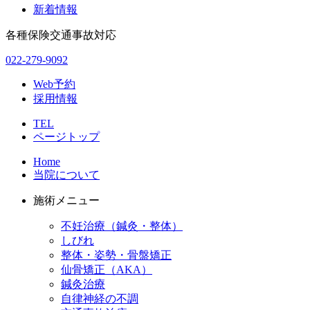
新着情報
各種保険交通事故対応
022-279-9092
Web予約
採用情報
TEL
ページトップ
Home
当院について
施術メニュー
不妊治療（鍼灸・整体）
しびれ
整体・姿勢・骨盤矯正
仙骨矯正（AKA）
鍼灸治療
自律神経の不調