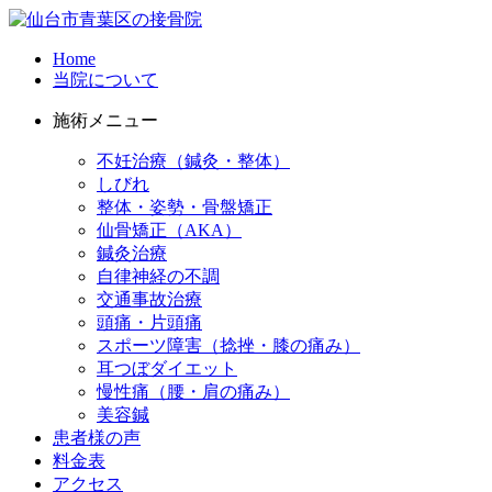
Home
当院について
施術メニュー
不妊治療（鍼灸・整体）
しびれ
整体・姿勢・骨盤矯正
仙骨矯正（AKA）
鍼灸治療
自律神経の不調
交通事故治療
頭痛・片頭痛
スポーツ障害（捻挫・膝の痛み）
耳つぼダイエット
慢性痛（腰・肩の痛み）
美容鍼
患者様の声
料金表
アクセス