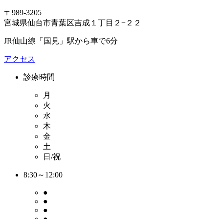
〒989-3205
宮城県仙台市青葉区吉成１丁目２−２２
JR仙山線「国見」駅から車で6分
アクセス
診療時間
月
火
水
木
金
土
日/祝
8:30～12:00
●
●
●
●