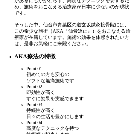
があるにもかかわらず、高度なテクニックを要するた
め、施術をおこなえる治療家が日本に少ないのが現状
です。
そうした中、仙台市青葉区の道玄坂鍼灸接骨院には、
この希少な施術（AKA『仙骨矯正』）をおこなえる治
療家が在籍しています。施術の効果を体感されたい方
は、是非お気軽にご来院ください。
AKA療法の特徴
Point
01
初めての方も安心の
ソフトな無痛施術です
Point
02
即効性が高く
すぐに効果を実感できます
Point
03
持続性が高く
日々の生活を豊かにします
Point
04
高度なテクニックを持つ