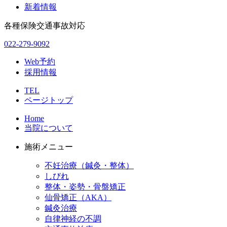
新着情報
各種保険交通事故対応
022-279-9092
Web予約
採用情報
TEL
ページトップ
Home
当院について
施術メニュー
不妊治療（鍼灸・整体）
しびれ
整体・姿勢・骨盤矯正
仙骨矯正（AKA）
鍼灸治療
自律神経の不調