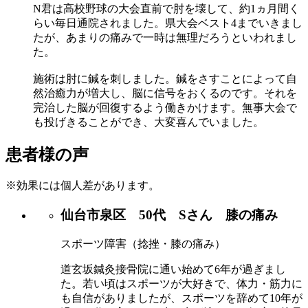
N君は高校野球の大会直前で肘を壊して、約1ヵ月間く
らい毎日通院されました。県大会ベスト4までいきまし
たが、あまりの痛みで一時は無理だろうといわれまし
た。
施術は肘に鍼を刺しました。鍼をさすことによって自
然治癒力が増大し、脳に信号をおくるのです。それを
完治した脳が回復するよう働きかけます。無事大会で
も投げきることができ、大変喜んでいました。
患者様の声
※効果には個人差があります。
仙台市泉区 50代 Sさん 膝の痛み
スポーツ障害（捻挫・膝の痛み）
道玄坂鍼灸接骨院に通い始めて6年が過ぎまし
た。若い頃はスポーツが大好きで、体力・筋力に
も自信がありましたが、スポーツを辞めて10年が