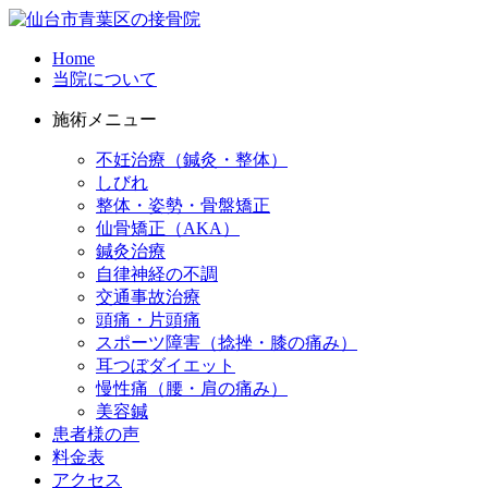
Home
当院について
施術メニュー
不妊治療（鍼灸・整体）
しびれ
整体・姿勢・骨盤矯正
仙骨矯正（AKA）
鍼灸治療
自律神経の不調
交通事故治療
頭痛・片頭痛
スポーツ障害（捻挫・膝の痛み）
耳つぼダイエット
慢性痛（腰・肩の痛み）
美容鍼
患者様の声
料金表
アクセス