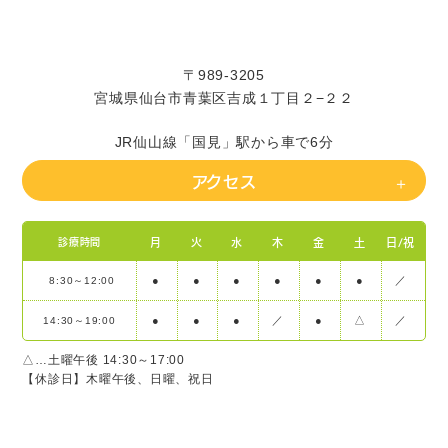
〒989-3205
宮城県仙台市青葉区吉成１丁目２−２２
JR仙山線「国見」駅から車で6分
アクセス
月
火
水
木
金
土
日/祝
診療時間
●
●
●
●
●
●
／
8:30～12:00
●
●
●
／
●
△
／
14:30～19:00
△…土曜午後 14:30～17:00
【休診日】木曜午後、日曜、祝日