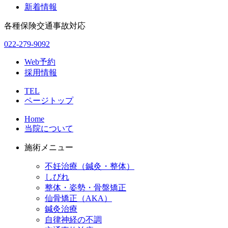
新着情報
各種保険交通事故対応
022-279-9092
Web予約
採用情報
TEL
ページトップ
Home
当院について
施術メニュー
不妊治療（鍼灸・整体）
しびれ
整体・姿勢・骨盤矯正
仙骨矯正（AKA）
鍼灸治療
自律神経の不調