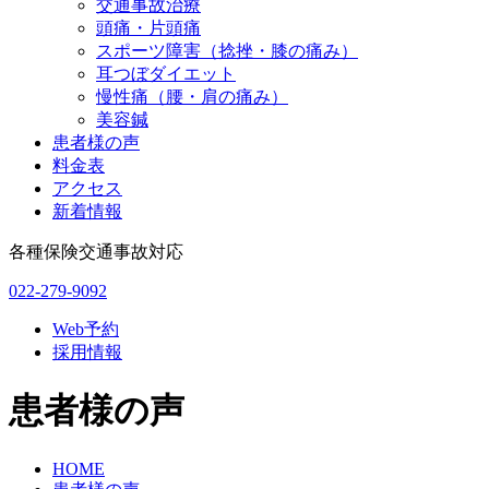
交通事故治療
頭痛・片頭痛
スポーツ障害（捻挫・膝の痛み）
耳つぼダイエット
慢性痛（腰・肩の痛み）
美容鍼
患者様の声
料金表
アクセス
新着情報
各種保険交通事故対応
022-279-9092
Web予約
採用情報
患者様の声
HOME